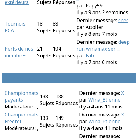
extérieurs
Sujets
Réponses
par
Papy59
il y a 9 ans 2 semaines
Dernier message:
cnec
Tournois
18
88
par
Attoller
PCA
Sujets
Réponses
il y a 8 ans 7 mois
Dernier message:
deep
Perfs de nos
21
104
run winamax ser ...
membres
Sujets
Réponses
par
Fab
il y a 7 ans 6 mois
Winamax
Championnats
Dernier message:
X
138
188
payants
par
Wina_Etienne
Sujets
Réponses
Modérateurs:
,
il y a 4 ans 11 mois
Championnats
Dernier message:
X
133
149
Freeroll
par
Wina_Etienne
Sujets
Réponses
Modérateurs:
,
il y a 4 ans 11 mois
Dernier message: