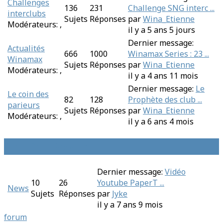
Challenges
136
231
Challenge SNG interc ...
interclubs
Sujets
Réponses
par
Wina_Etienne
Modérateurs:
,
il y a 5 ans 5 jours
Dernier message:
Actualités
666
1000
Winamax Series : 23 ...
Winamax
Sujets
Réponses
par
Wina_Etienne
Modérateurs:
,
il y a 4 ans 11 mois
Dernier message:
Le
Le coin des
82
128
Prophète des club ...
parieurs
Sujets
Réponses
par
Wina_Etienne
Modérateurs:
,
il y a 6 ans 4 mois
Planète Poker
Dernier message:
Vidéo
10
26
Youtube PaperT ...
News
Sujets
Réponses
par
Jyke
il y a 7 ans 9 mois
forum